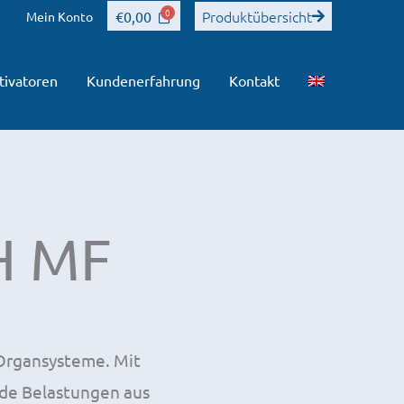
Produktübersicht
€
0,00
Mein Konto
tivatoren
Kundenerfahrung
Kontakt
H MF
 Organsysteme. Mit
de Belastungen aus