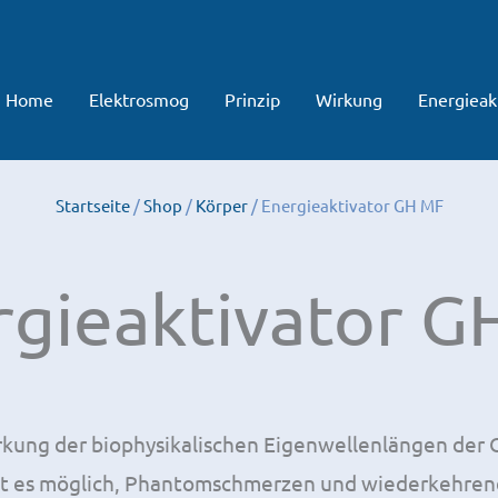
Home
Elektrosmog
Prinzip
Wirkung
Energieak
Startseite
/
Shop
/
Körper
/ Energieaktivator GH MF
rgieaktivator G
ärkung der biophysikalischen Eigenwellenlängen der
ist es möglich, Phantomschmerzen und wiederkehren