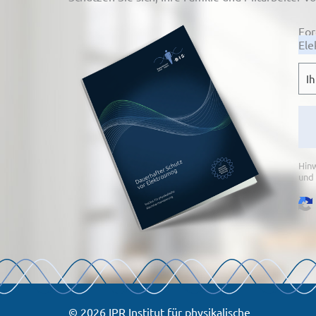
For
Ele
E-
Mai
Hinw
und 
© 2026 IPR Institut für physikalische