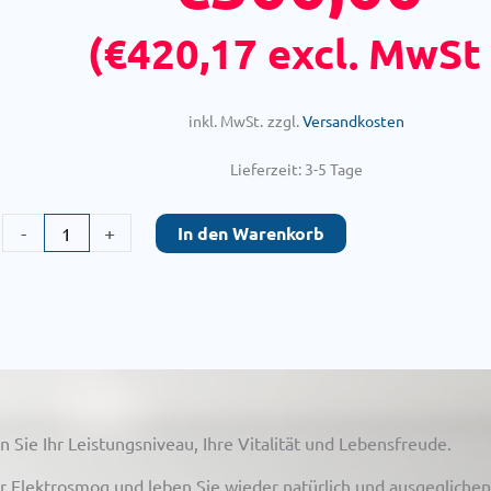
(
€
420,17
excl. MwSt 
inkl. MwSt.
zzgl.
Versandkosten
Lieferzeit:
3-5 Tage
Energieaktivator
-
+
In den Warenkorb
GH
MF
Menge
 Sie Ihr Leistungsniveau, Ihre Vitalität und Lebensfreude.
vor Elektrosmog und leben Sie wieder natürlich und ausgeglichen