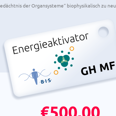
edächtnis der Organsysteme“ biophysikalisch zu neut
€
500,00