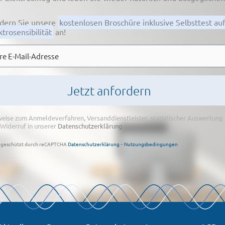
dern Sie unsere
kostenlosen Broschüre inklusive Selbsttest au
ktrosensibilität
an!
l
*
eise zum Anmeldeverfahren, Versanddienstleister, statistischer Auswertung
Widerruf in unserer
Datenschutzerklärung
.
geschützt durch reCAPTCHA
Datenschutzerklärung
–
Nutzungsbedingungen