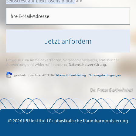
Selbsttest auf Elektrosensibilität
an!
E-
Mail
*
Hinweise zum Anmeldeverfahren, Versanddienstleister, statistischer
Auswertung und Widerruf in unserer
Datenschutzerklärung
.
geschützt durch reCAPTCHA
Datenschutzerklärung
–
Nutzungsbedingungen
Dr. Peter Backwinkel
© 2026 IPR Institut für physikalische Raumharmonisierung