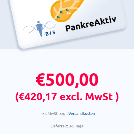
€
500,00
(
€
420,17
excl. MwSt )
inkl. MwSt.
zzgl.
Versandkosten
Lieferzeit:
3-5 Tage