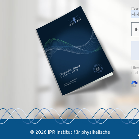
For
Ele
E-
Mai
Hinw
und 
© 2026 IPR Institut für physikalische