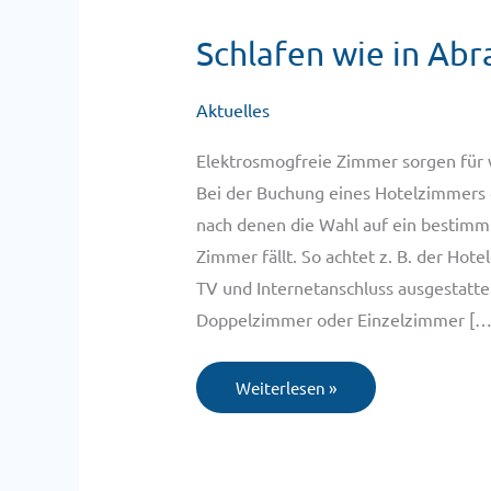
Schlafen
Schlafen wie in Ab
wie
in
Abrahams
Schoß
Aktuelles
Elektrosmogfreie Zimmer sorgen für w
Bei der Buchung eines Hotelzimmers g
nach denen die Wahl auf ein bestimm
Zimmer fällt. So achtet z. B. der Hote
TV und Internetanschluss ausgestattet
Doppelzimmer oder Einzelzimmer […
Weiterlesen »