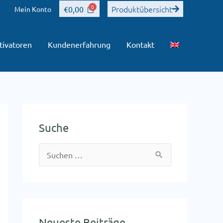
Produktübersicht
€
0,00
Mein Konto
tivatoren
Kundenerfahrung
Kontakt
Suche
S
u
c
h
Neueste Beiträge
e