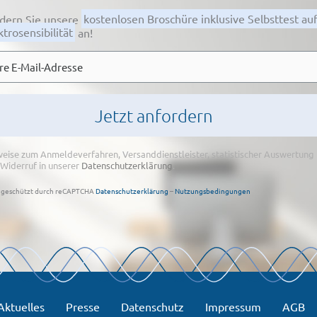
dern Sie unsere
kostenlosen Broschüre inklusive Selbsttest au
ktrosensibilität
an!
l
*
eise zum Anmeldeverfahren, Versanddienstleister, statistischer Auswertung
Widerruf in unserer
Datenschutzerklärung
.
geschützt durch reCAPTCHA
Datenschutzerklärung
–
Nutzungsbedingungen
Aktuelles
Presse
Datenschutz
Impressum
AGB